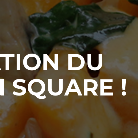
TION DU
 SQUARE !